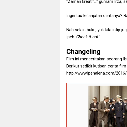
"Zaman kreatif..." gumam Irza, s
Ingin tau kelanjutan ceritanya? B
Nah selain buku, yuk kita intip j
Ipeh.
Check it out!
Changeling
Film ini menceritakan seorang I
Berikut sedikit kutipan cerita fil
http://www.ipehalena.com/2016/