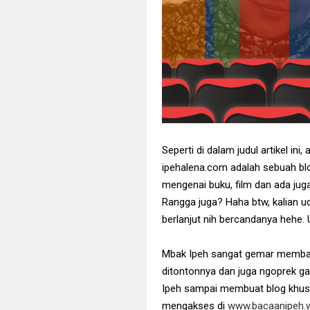
Seperti di dalam judul artikel ini
ipehalena.com adalah sebuah bl
mengenai buku, film dan ada jug
Rangga juga? Haha btw, kalian u
berlanjut nih bercandanya hehe. Ud
Mbak Ipeh sangat gemar memba
ditontonnya dan juga ngoprek 
Ipeh sampai membuat blog khusu
mengakses di
www.bacaanipeh.w