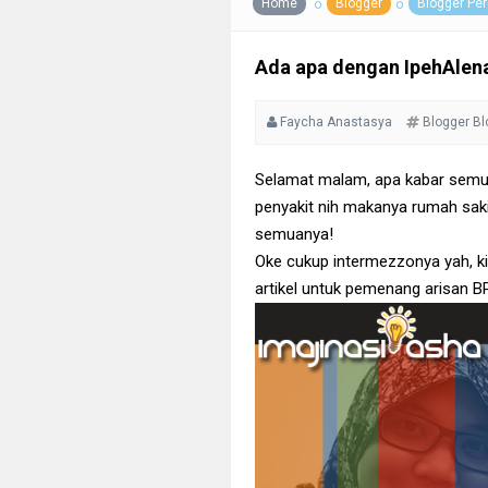
Home
Blogger
Blogger Pe
Ada apa dengan IpehAlen
Faycha Anastasya
Blogger
Bl
Selamat malam, apa kabar semua
penyakit nih makanya rumah saki
semuanya!
Oke cukup intermezzonya yah, ki
artikel untuk pemenang arisan BP