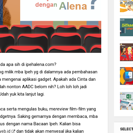
, ada apa sih di ipehalena.com?
og milik mba Ipeh yg di dalamnya ada pembahasan
a mengenai aplikasi gadget. Apakah ada Cinta dan
dah nonton AADC belom nih? Loh loh loh jadi
ah yuk kita lanjut lagi.
ca serta mengulas buku, me
review
film-film yang
gadgetnya. Saking gemarnya dengan membaca, mba
s dengan nama Bacaan Ipeh. Kalian bisa
SELEC
eb.id
dan tidak akan menyesal jika kalian