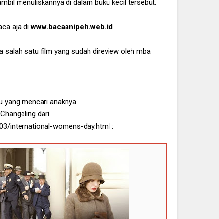
ambil menuliskannya di dalam buku kecil tersebut.
aca aja di
www.bacaanipeh.web.id
uga salah satu film yang sudah direview oleh mba
bu yang mencari anaknya.
m Changeling dari
03/international-womens-day.html :