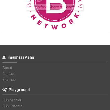
Imajinasi Asha
About
Contact
Sitemap
Playground
CSS Minifier
CSS Triangle